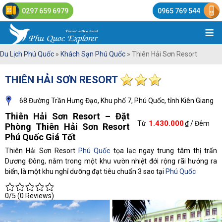
0297 659 6979
0965 769 544
≡
Du Lịch Phú Quốc
»
Khách Sạn Phú Quốc
»
Thiên Hải Sơn Resort
THIÊN HẢI SƠN RESORT
68 Đường Trần Hưng Đạo, Khu phố 7, Phú Quốc, tỉnh Kiên Giang
Thiên Hải Sơn Resort – Đặt
1.430.000
Từ
₫ / Đêm
Phòng Thiên Hải Sơn Resort
Phú Quốc Giá Tốt
Thiên Hải Sơn Resort
Phú Quốc
tọa lạc ngay trung tâm thị trấn
Dương Đông, nằm trong một khu vườn nhiệt đới rộng rãi hướng ra
biển, là một khu nghỉ dưỡng đạt tiêu chuẩn 3 sao tại
Phú Quốc
0/5
(0 Reviews)