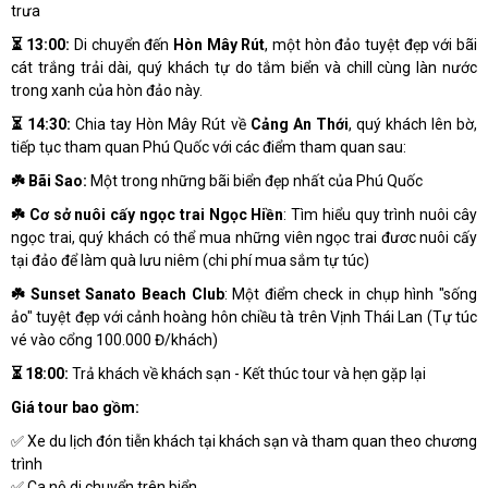
trưa
⏳
13:00:
Di chuyển đến
Hòn Mây Rút
, một hòn đảo tuyệt đẹp với bãi
cát trắng trải dài, quý khách tự do tắm biển và chill cùng làn nước
trong xanh của hòn đảo này.
⏳
14:30:
Chia tay Hòn Mây Rút về
Cảng An Thới
, quý khách lên bờ,
tiếp tục tham quan Phú Quốc với các điểm tham quan sau:
☘️
Bãi Sao:
Một trong những bãi biển đẹp nhất của Phú Quốc
☘️
Cơ sở nuôi cấy ngọc trai Ngọc Hiền
: Tìm hiểu quy trình nuôi cây
ngọc trai, quý khách có thể mua những viên ngọc trai đươc nuôi cấy
tại đảo để làm quà lưu niêm (chi phí mua sắm tự túc)
☘️
Sunset Sanato Beach Club
: Một điểm check in chụp hình "sống
ảo" tuyệt đẹp với cảnh hoàng hôn chiều tà trên Vịnh Thái Lan (Tự túc
vé vào cổng 100.000 Đ/khách)
⏳
18:00:
Trả khách về khách sạn - Kết thúc tour và hẹn gặp lại
Giá tour bao gồm:
✅
Xe du lịch đón tiễn khách tại khách sạn và tham quan theo chương
trình
✅ C
a nô di chuyển trên biển