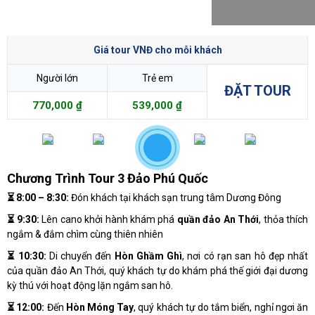
Giá tour VNĐ cho mỗi khách
Người lớn
Trẻ em
ĐẶT TOUR
770,000 ₫
539,000 ₫
Chương Trình Tour 3 Đảo Phú Quốc
⏳
8:00 – 8:30:
Đón khách tại khách sạn trung tâm Dương Đông
⏳
9:30:
Lên cano khởi hành khám phá
quần đảo An Thới
, thỏa thích
ngắm & đắm chìm cùng thiên nhiên
⏳
10:30:
Di chuyển đến
Hòn Ghầm Ghì
, nơi có rạn san hô đẹp nhất
của quần đảo An Thới, quý khách tự do khám phá thế giới đại dương
kỳ thú với hoạt động lặn ngắm san hô.
⏳
12:00:
Đến
Hòn Móng Tay
, quý khách tự do tắm biển, nghỉ ngơi ăn