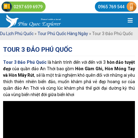
0297 659 6979
0965 769 544
≡
Du Lịch Phú Quốc
»
Tour Phú Quốc Hàng Ngày
»
Tour 3 Đảo Phú Quốc
TOUR 3 ĐẢO PHÚ QUỐC
Tour 3 Đảo Phú Quốc
là hành trình đến với đến với 3
hòn đảo tuyệt
đẹp
của quần đảo An Thới bao gồm
Hòn Gầm Ghì, Hòn Móng Tay
và Hòn Mây Rút
, sẽ là một trải nghiệm khó quên đối với những ai yêu
thích thiên nhiên biển đảo, muốn khám phá vẻ đẹp hoang sơ của
quần đảo An Thới và cùng lúc khám phá thế giới đại dường kỳ thú
của vùng biển nhiệt đới giữa biển khơi