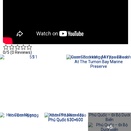
0/5
(0 Reviews)
5 1
Guam Snorkeling At Ypao Beach
At The Tumon Bay Marine
Preserve
Hon Dam Ngang
Khám Phá Nam đảo
Phú Quốc – Đi Bộ Dưới
Phú Quốc 630×600
Biển
+5